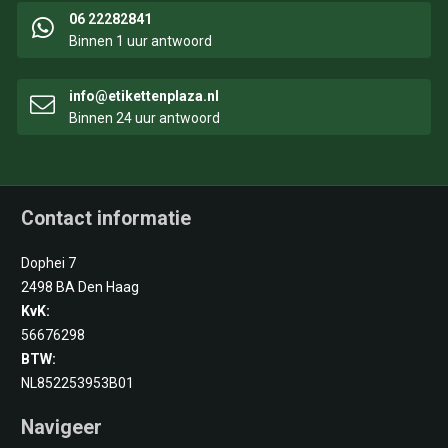
06 22282841
Binnen 1 uur antwoord
info@etikettenplaza.nl
Binnen 24 uur antwoord
Contact informatie
Dophei 7
2498 BA Den Haag
KvK:
56676298
BTW:
NL852253953B01
Navigeer