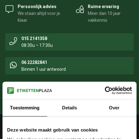
Persoonlijk advies
Ruime ervaring
We staan altijd voor je
Meer dan 10 jaar
klaar
vakkennis
015 2141358
08:30u – 17:30u
06 22282841
Binnen 1 uur antwoord
info@etikettenplaza.nl
Binnen 24 uur antwoord
Toestemming
Details
Over
Contact informatie
Deze website maakt gebruik van cookies
Dophei 7