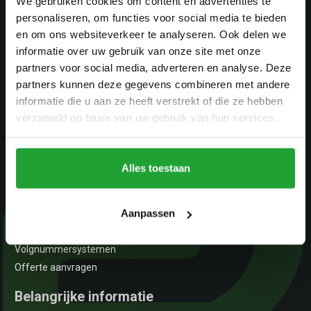
We gebruiken cookies om content en advertenties te
2498 BA Den Haag
personaliseren, om functies voor social media te bieden
KvK:
en om ons websiteverkeer te analyseren. Ook delen we
56676298
informatie over uw gebruik van onze site met onze
BTW:
partners voor social media, adverteren en analyse. Deze
NL852253953B01
partners kunnen deze gegevens combineren met andere
informatie die u aan ze heeft verstrekt of die ze hebben
Navigeer
verzameld op basis van uw gebruik van hun services.
Etiketten en labels
Prijsetiketten
Alles toestaan
Prijstangen
Etiketten printers
Aanpassen
Etiketten dispensers
Etiketten wikkelaars
Volgnummersystemen
Offerte aanvragen
Belangrijke informatie