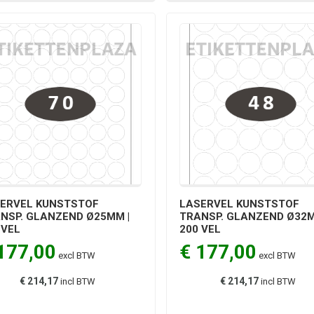
ERVEL KUNSTSTOF
LASERVEL KUNSTSTOF
NSP. GLANZEND Ø25MM |
TRANSP. GLANZEND Ø32M
 VEL
200 VEL
177,00
€ 177,00
excl BTW
excl BTW
€ 214,17
€ 214,17
incl BTW
incl BTW