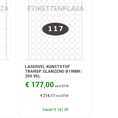
LASERVEL KUNSTSTOF
TRANSP. GLANZEND Ø19MM |
200 VEL
€ 177,00
excl BTW
€ 214,17
incl BTW
Vanaf
€ 161.00