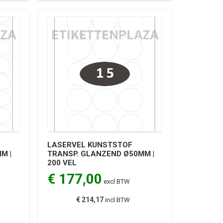
LASERVEL KUNSTSTOF
M |
TRANSP. GLANZEND Ø50MM |
200 VEL
€ 177,00
excl BTW
€ 214,17
incl BTW