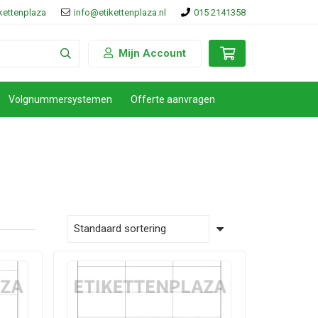
ikettenplaza
info@etikettenplaza.nl
015 2141358
Mijn Account
Volgnummersystemen
Offerte aanvragen