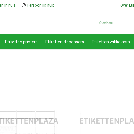
n in huis
Persoonlijk hulp
Over Et
Etiketten printers
Etiketten dispensers
Etiketten wikkelaars