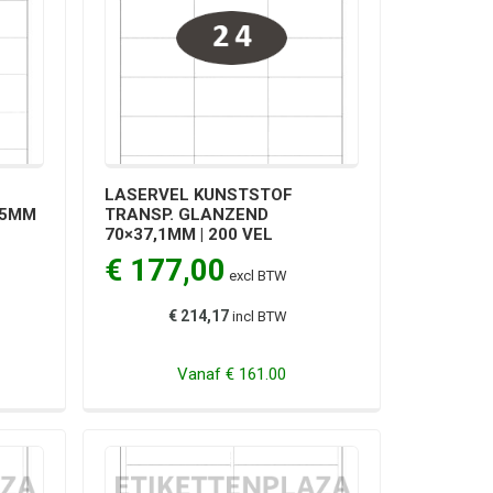
LASERVEL KUNSTSTOF
35MM
TRANSP. GLANZEND
70×37,1MM | 200 VEL
€ 177,00
excl BTW
€ 214,17
incl BTW
Vanaf
€ 161.00