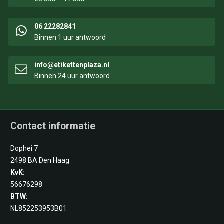
06 22282841
Binnen 1 uur antwoord
info@etikettenplaza.nl
Binnen 24 uur antwoord
Contact informatie
Dophei 7
2498 BA Den Haag
KvK:
56676298
BTW:
NL852253953B01