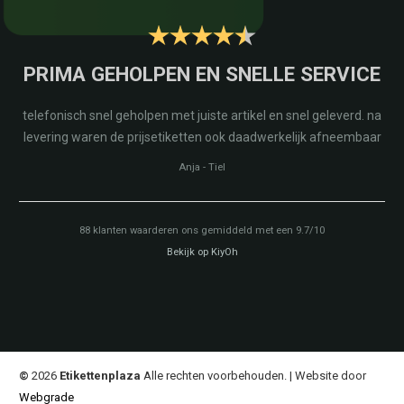
PRIMA GEHOLPEN EN SNELLE SERVICE
telefonisch snel geholpen met juiste artikel en snel geleverd. na
levering waren de prijsetiketten ook daadwerkelijk afneembaar
Anja
-
Tiel
88
klanten waarderen ons gemiddeld met een
9.7
/
10
Bekijk op KiyOh
©
2026
Etikettenplaza
Alle rechten voorbehouden. | Website door
Webgrade