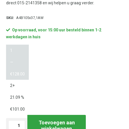
direct 015-2141358 en wij helpen u graag verder.
SKU:
A4B105x37,1AW
Op voorraad, voor 15:00 uur besteld binnen 1-2
werkdagen in huis
1
—
€
128.00
2+
21.09 %
€
101.00
Toevoegen aan
Laservel
winkelwagen