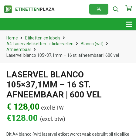
Home
Etiketten en labels
A4 Laserveletiketten - stickervellen
Blanco (wit)
Afneembaar
Laservel blanco 105×37,1mm – 16 st. afneembaar | 600 vel
LASERVEL BLANCO
105×37,1MM – 16 ST.
AFNEEMBAAR | 600 VEL
€ 128,00
excl BTW
€
128.00
(excl. btw)
Dit A4 blanco (wit) laservel etiket wordt vaak gebruikt bij tijdelijke