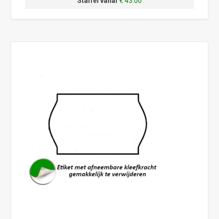
Staffel vanaf
€ 43.00