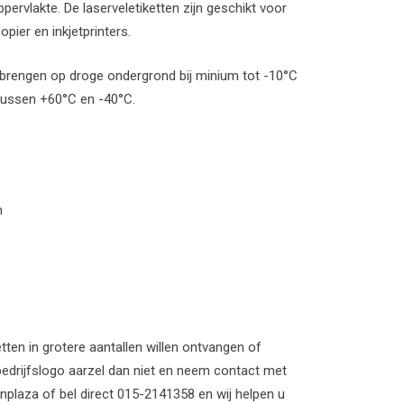
pervlakte. De laserveletiketten zijn geschikt voor
copier en inkjetprinters.
nbrengen op droge ondergrond bij minium tot -10°C
tussen +60°C en -40°C.
m
tten in grotere aantallen willen ontvangen of
edrijfslogo aarzel dan niet en neem contact met
nplaza of bel direct 015-2141358 en wij helpen u