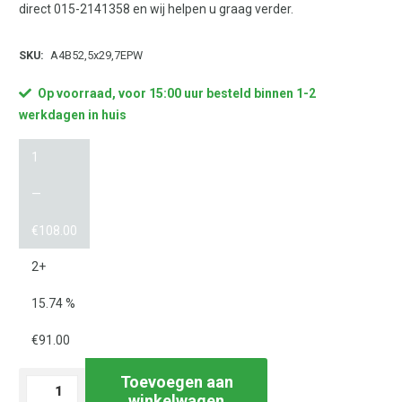
direct 015-2141358 en wij helpen u graag verder.
SKU:
A4B52,5x29,7EPW
Op voorraad, voor 15:00 uur besteld binnen 1-2
werkdagen in huis
1
—
€
108.00
2+
15.74 %
€
91.00
Toevoegen aan
Laservel
winkelwagen