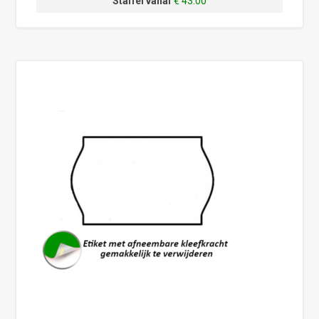
Staffel vanaf
€ 43.00