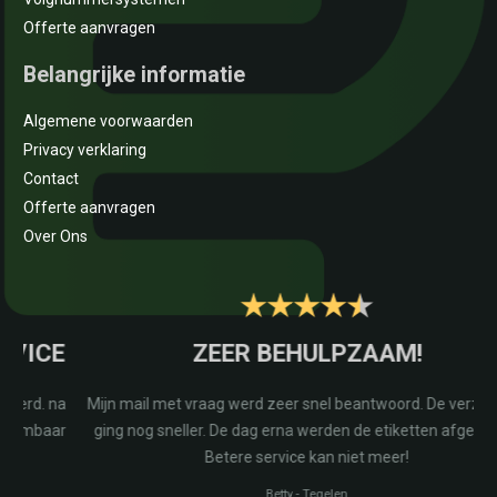
Offerte aanvragen
Belangrijke informatie
Algemene voorwaarden
Privacy verklaring
Contact
Offerte aanvragen
Over Ons
E
ZEER BEHULPZAAM!
na
Mijn mail met vraag werd zeer snel beantwoord. De verzending
r
ging nog sneller. De dag erna werden de etiketten afgeleverd.
Betere service kan niet meer!
Betty
-
Tegelen