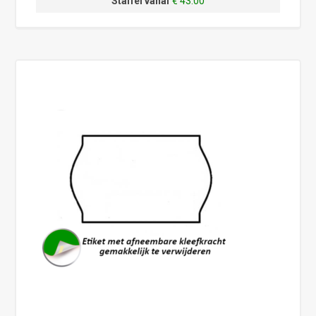
Staffel vanaf
€ 43.00