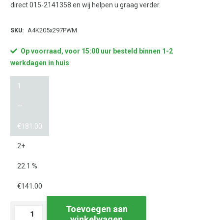
direct 015-2141358 en wij helpen u graag verder.
SKU:
A4K205x297PWM
Op voorraad, voor 15:00 uur besteld binnen 1-2
werkdagen in huis
1
—
€
181.00
2+
22.1 %
€
141.00
Toevoegen aan
Laservel
winkelwagen