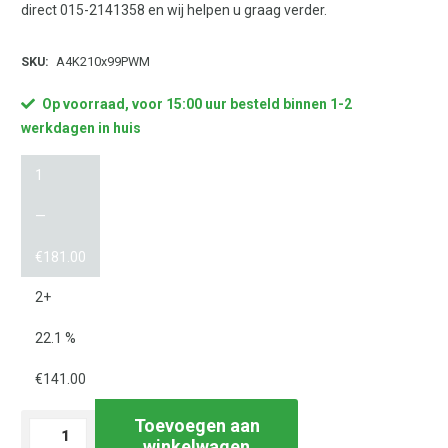
direct 015-2141358 en wij helpen u graag verder.
SKU:
A4K210x99PWM
Op voorraad, voor 15:00 uur besteld binnen 1-2
werkdagen in huis
1
—
€
181.00
2+
22.1 %
€
141.00
Toevoegen aan
Laservel
winkelwagen