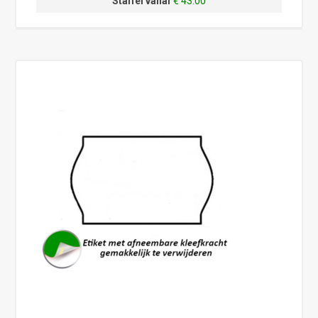
Staffel vanaf
€ 43.00