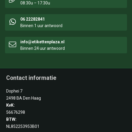
08:30u – 17:30u
06 22282841
Binnen 1 uur antwoord
info@etikettenplaza.nl
Binnen 24 uur antwoord
Contact informatie
Dophei 7
2498 BA Den Haag
KvK:
56676298
BTW:
NL852253953B01