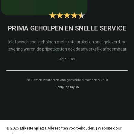
PRIMA GEHOLPEN EN SNELLE SERVICE
telefonisch snel geholpen met juiste artikel en snel geleverd. na
levering waren de prijsetiketten ook daadwerkelijk afneembaar
Anja
-
Tiel
88
klanten waarderen ons gemiddeld met een
9.7
/
10
Bekijk op KiyOh
©
2026
Etikettenplaza
Alle rechten voorbehouden. | Website door