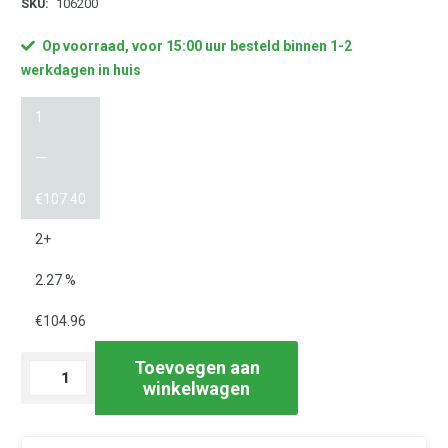
SKU:
106200
Op voorraad, voor 15:00 uur besteld binnen 1-2
werkdagen in huis
1
—
€
107.40
2+
2.27 %
€
104.96
Toevoegen aan
Prijstang
winkelwagen
Meto
Classic
S1026