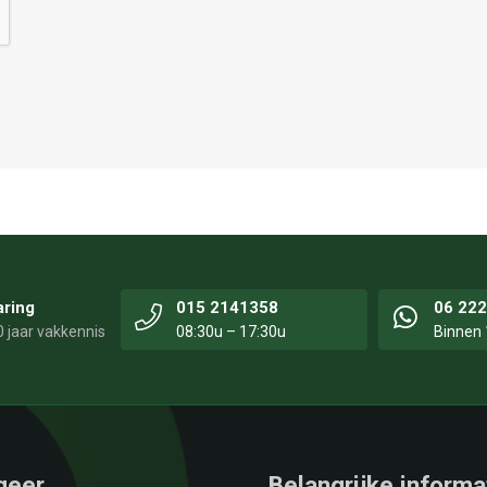
aring
015 2141358
06 22
 jaar vakkennis
08:30u – 17:30u
Binnen 
geer
Belangrijke informa