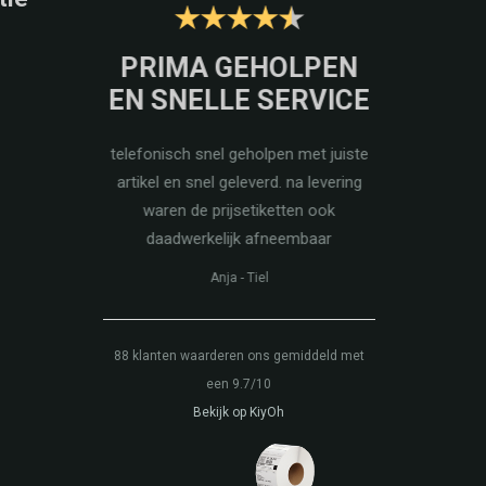
CE EN
PRIMA GEHOLPEN
ZEER 
TEN
EN SNELLE SERVICE
Mijn mail m
beantwoord. 
exibility met
telefonisch snel geholpen met juiste
sneller. 
eld bedrijf.
artikel en snel geleverd. na levering
etiketten af
den.
waren de prijsetiketten ook
k
daadwerkelijk afneembaar
ag
B
Anja
-
Tiel
88
klanten waarderen ons gemiddeld met
een
9.7
/
10
Bekijk op KiyOh