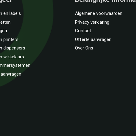
en en labels
Algemene voorwaarden
TOP SERVI
ketten
Privacy verklaring
PRODUC
ngen
Contact
n printers
Offerte aanvragen
Fijne klantenservice en fl
en dispensers
Over Ons
leveren. Duurzaam ingest
en wikkelaars
Zeker aan te ra
ummersystemen
Ewout
-
Den Ha
 aanvragen