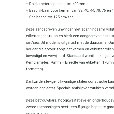
– Roldiametercapaciteit tot 400mm
– Beschikbaar voor kernen van 38, 40, 44, 70, 76 e
– Snelheden tot 125 cm/sec.
Deze aangedreven unwinder met spanningsarm volgt
etikettengebruik op en biedt een aangedreven etiket
cm/sec. Dit model is uitgerust met de duurzame ‘Qui
houder die ervoor zorgt dat kernen en etikettenrolle
bevestigd en verwijderd. Standaard wordt deze gele
Kerndiameter: 76mm – Breedte van etiketten: 170mm 
formaten).
Dankzij de stevige, dikwandige stalen constructie k
worden geplaatst. Speciale antislipvoetstukken vermi
Deze betrouwbare, hoogkwalitatieve en onderhoudsvri
zware toepassingen heeft een 5-jarige beperkte gara
op de voeding.