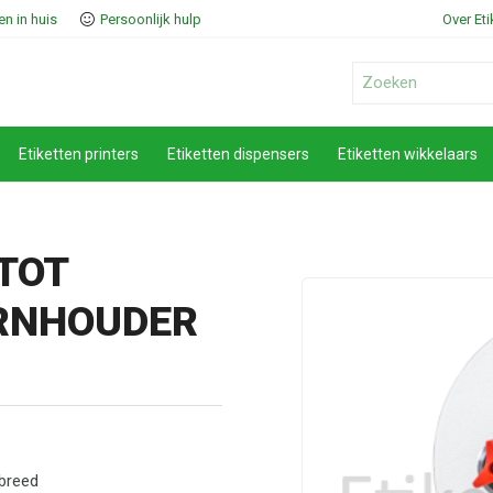
n in huis
Persoonlijk hulp
Over Et
Etiketten printers
Etiketten dispensers
Etiketten wikkelaars
 TOT
ERNHOUDER
breed