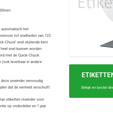
n 100mm
 automatisch het
teninvoer tot snelheden van 125
ck-Chuck’ snel sluitende kern
n heel snel kunnen worden
verd met de Quick-Chuck:
(ook leverbaar in andere
ETIKETT
an deze unwinder eenvoudig
jden dat de eenheid verschuift.
Bekijk en bestel di
je etiketten rewinder voor
ntie op onderdelen en 1 jaar