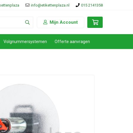
ikettenplaza
info@etikettenplaza.nl
015 2141358
Mijn Account
Volgnummersystemen
Offerte aanvragen