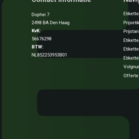
Etikett
Dophei 7
Prijseti
2498 BA Den Haag
KvK:
Prijsta
56676298
Etikette
BTW:
Etikett
NL852253953B01
Etikett
Volgn
Offerte