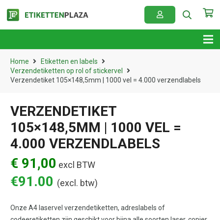
Home
Etiketten en labels
Verzendetiketten op rol of stickervel
Verzendetiket 105×148,5mm | 1000 vel = 4.000 verzendlabels
VERZENDETIKET
105×148,5MM | 1000 VEL =
4.000 VERZENDLABELS
€ 91,00
excl BTW
€
91.00
(excl. btw)
Onze A4 laservel verzendetiketten, adreslabels of
codeeretiketten zijn geschikt voor bijna alle soorten laser, copier