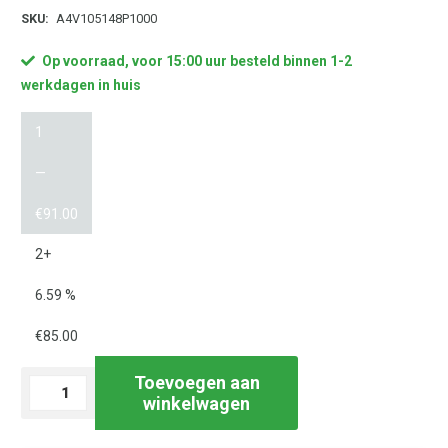
SKU:
A4V105148P1000
Op voorraad, voor 15:00 uur besteld binnen 1-2
werkdagen in huis
1
—
€
91.00
2+
6.59 %
€
85.00
Toevoegen aan
Verzendetiket
winkelwagen
105x148,5mm
|