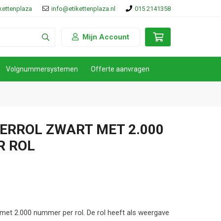
ikettenplaza
info@etikettenplaza.nl
015 2141358
Mijn Account
Volgnummersystemen
Offerte aanvragen
RROL ZWART MET 2.000
R ROL
)
t 2.000 nummer per rol. De rol heeft als weergave