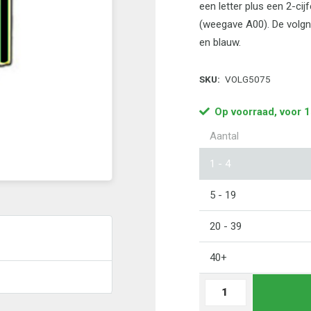
een letter plus een 2-ci
(weegave A00). De volgnu
en blauw.
SKU:
VOLG5075
Op voorraad, voor 1
Aantal
1 - 4
5 - 19
20 - 39
40+
Volgnummerrol
ZWART