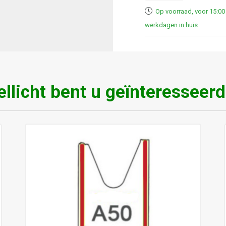
met
Op voorraad, voor 15:00 
2.000
werkdagen in huis
tickets
per
rol
aantal
llicht bent u geïnteresseerd