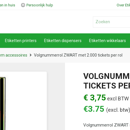
n in huis
Persoonlijk hulp
Over Et
Etiketten printers
Etiketten dispensers
Etiketten wikkelaars
m accessoires
Volgnummerrol ZWART met 2.000 tickets per rol
VOLGNUMME
TICKETS PE
€ 3,75
excl BTW
€
3.75
(excl. btw
Volgnummerrol ZWART me