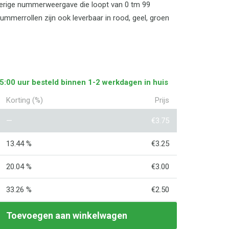
jferige nummerweergave die loopt van 0 tm 99
mmerrollen zijn ook leverbaar in rood, geel, groen
5:00 uur besteld binnen 1-2 werkdagen in huis
Korting (%)
Prijs
—
€
3.75
13.44 %
€
3.25
20.04 %
€
3.00
33.26 %
€
2.50
Toevoegen aan winkelwagen