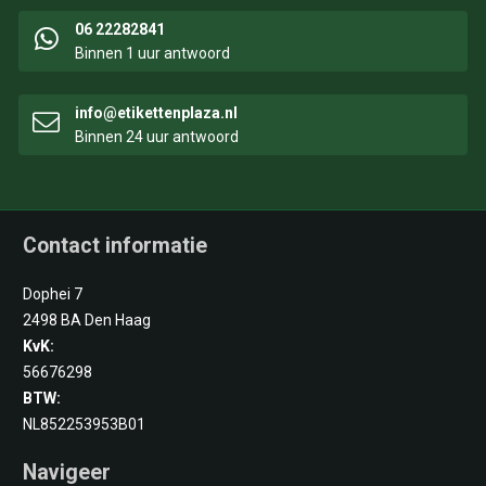
06 22282841
Binnen 1 uur antwoord
info@etikettenplaza.nl
Binnen 24 uur antwoord
Contact informatie
Dophei 7
2498 BA Den Haag
KvK:
56676298
BTW:
NL852253953B01
Navigeer