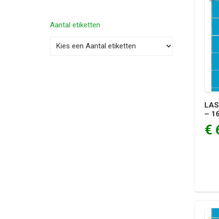
Aantal etiketten
LAS
– 1
€ 