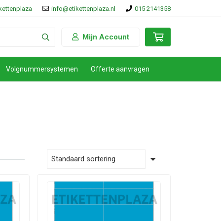
ikettenplaza
info@etikettenplaza.nl
015 2141358
Mijn Account
Volgnummersystemen
Offerte aanvragen