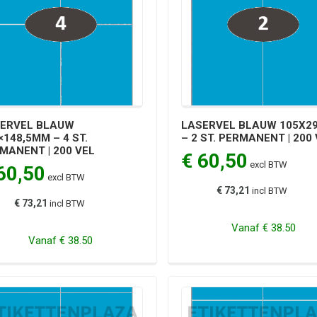
ERVEL BLAUW
LASERVEL BLAUW 105X2
×148,5MM – 4 ST.
– 2 ST. PERMANENT | 200
MANENT | 200 VEL
€ 60,50
excl BTW
60,50
excl BTW
€ 73,21
incl BTW
€ 73,21
incl BTW
Vanaf
€ 38.50
Vanaf
€ 38.50