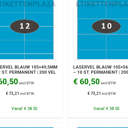
ERVEL BLAUW 105×49,5MM
LASERVEL BLAUW 105×5
2 ST. PERMANENT | 200 VEL
– 10 ST. PERMANENT | 20
60,50
€ 60,50
excl BTW
excl BTW
€ 73,21
€ 73,21
incl BTW
incl BTW
Vanaf
€ 38.50
Vanaf
€ 38.50