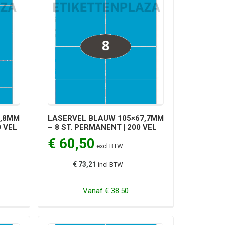
6,8MM
LASERVEL BLAUW 105×67,7MM
0 VEL
– 8 ST. PERMANENT | 200 VEL
€ 60,50
excl BTW
€ 73,21
incl BTW
Vanaf
€ 38.50