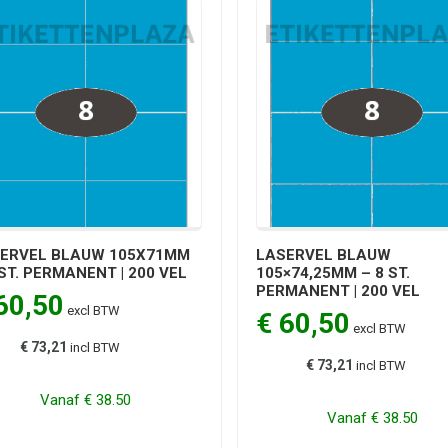
ERVEL BLAUW 105X71MM
LASERVEL BLAUW
 ST. PERMANENT | 200 VEL
105×74,25MM – 8 ST.
PERMANENT | 200 VEL
60,50
excl BTW
€ 60,50
excl BTW
€ 73,21
incl BTW
€ 73,21
incl BTW
Vanaf
€ 38.50
Vanaf
€ 38.50