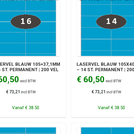
ERVEL BLAUW 105×37,1MM
LASERVEL BLAUW 105X4
6 ST. PERMANENT | 200 VEL
– 14 ST. PERMANENT | 20
60,50
€ 60,50
excl BTW
excl BTW
€ 73,21
€ 73,21
incl BTW
incl BTW
Vanaf
€ 38.50
Vanaf
€ 38.50