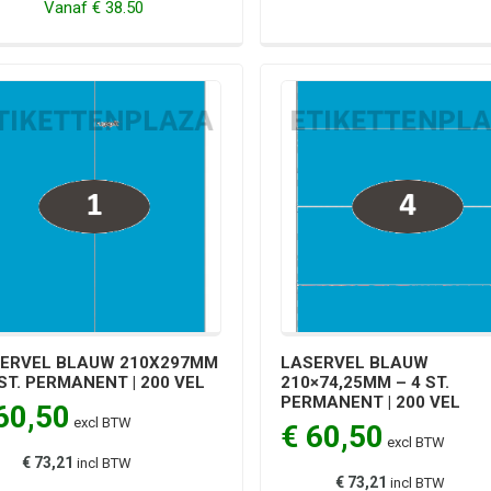
Vanaf
€ 38.50
ERVEL BLAUW 210X297MM
LASERVEL BLAUW
 ST. PERMANENT | 200 VEL
210×74,25MM – 4 ST.
PERMANENT | 200 VEL
60,50
excl BTW
€ 60,50
excl BTW
€ 73,21
incl BTW
€ 73,21
incl BTW