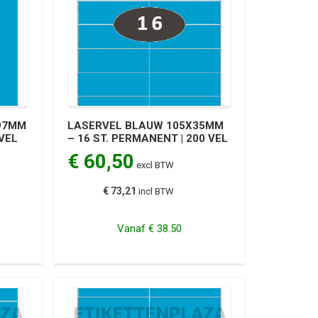
97MM
LASERVEL BLAUW 105X35MM
 VEL
– 16 ST. PERMANENT | 200 VEL
€ 60,50
excl BTW
€ 73,21
incl BTW
Vanaf
€ 38.50