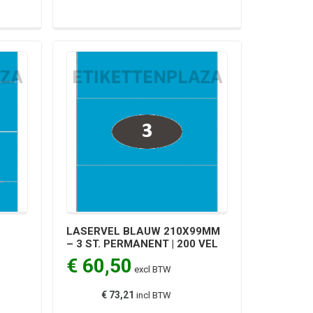
LASERVEL BLAUW 210X99MM
– 3 ST. PERMANENT | 200 VEL
€ 60,50
excl BTW
€ 73,21
incl BTW