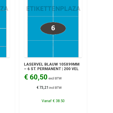
LASERVEL BLAUW 105X99MM
– 6 ST. PERMANENT | 200 VEL
€ 60,50
excl BTW
€ 73,21
incl BTW
Vanaf
€ 38.50