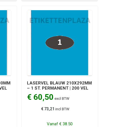
80MM
LASERVEL BLAUW 210X292MM
 VEL
– 1 ST. PERMANENT | 200 VEL
€ 60,50
excl BTW
€ 73,21
incl BTW
Vanaf
€ 38.50