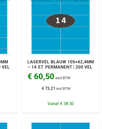
0MM
LASERVEL BLAUW 105×42,4MM
0 VEL
– 14 ST. PERMANENT | 200 VEL
€ 60,50
excl BTW
€ 73,21
incl BTW
Vanaf
€ 38.50