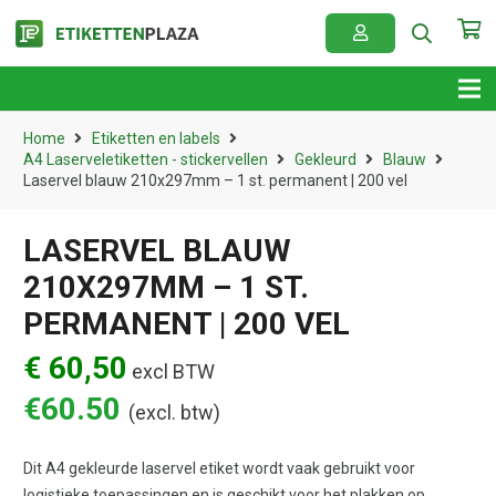
Home
Etiketten en labels
A4 Laserveletiketten - stickervellen
Gekleurd
Blauw
Laservel blauw 210x297mm – 1 st. permanent | 200 vel
LASERVEL BLAUW
210X297MM – 1 ST.
PERMANENT | 200 VEL
€ 60,50
excl BTW
€
60.50
(excl. btw)
Dit A4 gekleurde laservel etiket wordt vaak gebruikt voor
logistieke toepassingen en is geschikt voor het plakken op