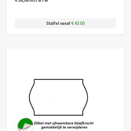
incl BTW
€ 58,08
Staffel vanaf
€ 43.00