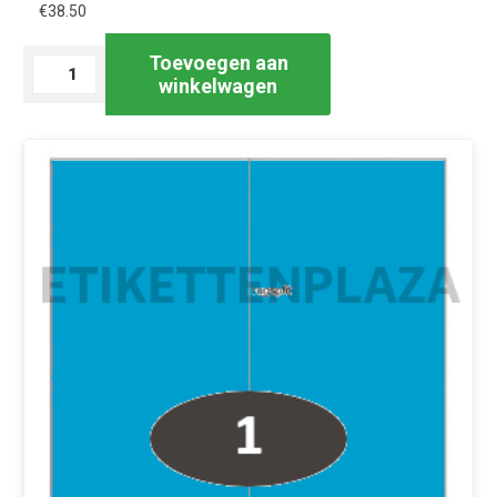
€
38.50
Toevoegen aan
Laservel
winkelwagen
blauw
210x297mm
-
1
st.
permanent
|
200
vel
aantal