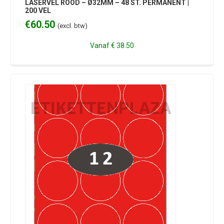
LASERVEL ROOD – Ø32MM – 48 ST. PERMANENT |
200 VEL
€
60.50
(excl. btw)
Vanaf
€ 38.50