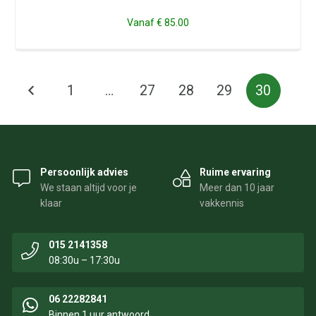
Vanaf
€ 85.00
1
…
27
28
29
30
Persoonlijk advies
Ruime ervaring
We staan altijd voor je
Meer dan 10 jaar
klaar
vakkennis
015 2141358
08:30u – 17:30u
06 22282841
Binnen 1 uur antwoord