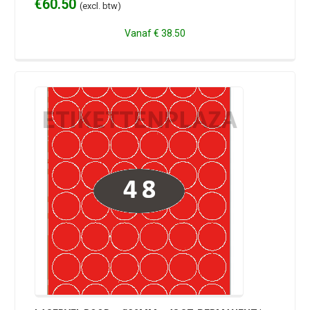
€
60.50
(excl. btw)
Vanaf
€ 38.50